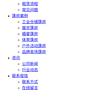
租赁流程
常见问题
篷房案例
工业仓储篷房
展览篷房
婚宴篷房
体育篷房
户外活动篷房
品牌卖场篷房
资讯
公司新闻
行业动态
联系俊铭
联系方式
在线留言