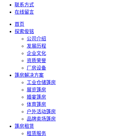
联系方式
在线留言
首页
探索俊铭
公司介绍
发展历程
企业文化
资质荣誉
厂房设备
篷房解决方案
工业仓储篷房
展览篷房
婚宴篷房
体育篷房
户外活动篷房
品牌卖场篷房
篷房租赁
租赁服务