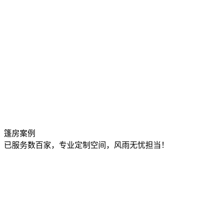
篷房案例
已服务数百家，专业定制空间，风雨无忧担当！