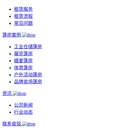
租赁服务
租赁流程
常见问题
篷房案例
工业仓储篷房
展览篷房
婚宴篷房
体育篷房
户外活动篷房
品牌卖场篷房
资讯
公司新闻
行业动态
联系俊铭