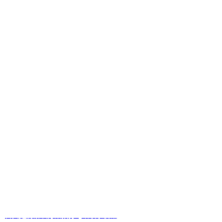
首页
篷房解决方案
拨打电话
联系俊铭