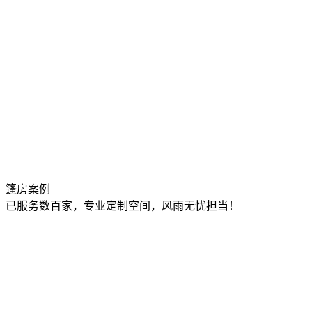
篷房案例
已服务数百家，专业定制空间，风雨无忧担当！