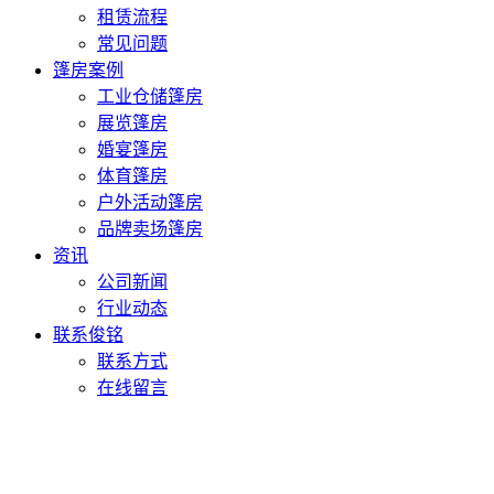
租赁流程
常见问题
篷房案例
工业仓储篷房
展览篷房
婚宴篷房
体育篷房
户外活动篷房
品牌卖场篷房
资讯
公司新闻
行业动态
联系俊铭
联系方式
在线留言