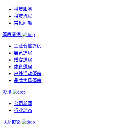
租赁服务
租赁流程
常见问题
篷房案例
工业仓储篷房
展览篷房
婚宴篷房
体育篷房
户外活动篷房
品牌卖场篷房
资讯
公司新闻
行业动态
联系俊铭