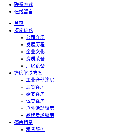
联系方式
在线留言
首页
探索俊铭
公司介绍
发展历程
企业文化
资质荣誉
厂房设备
篷房解决方案
工业仓储篷房
展览篷房
婚宴篷房
体育篷房
户外活动篷房
品牌卖场篷房
篷房租赁
租赁服务