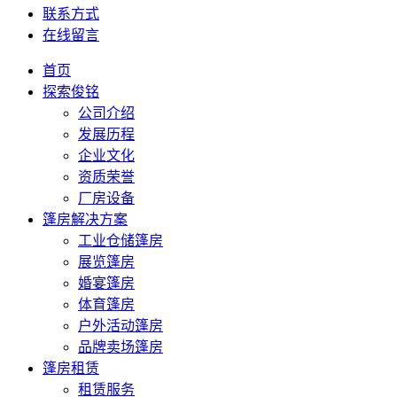
联系方式
在线留言
首页
探索俊铭
公司介绍
发展历程
企业文化
资质荣誉
厂房设备
篷房解决方案
工业仓储篷房
展览篷房
婚宴篷房
体育篷房
户外活动篷房
品牌卖场篷房
篷房租赁
租赁服务