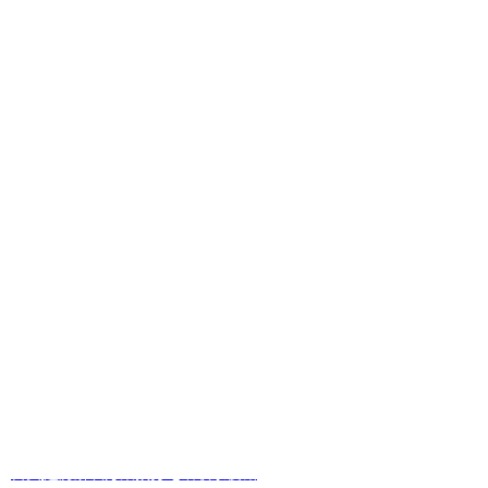
首页
篷房解决方案
拨打电话
联系俊铭