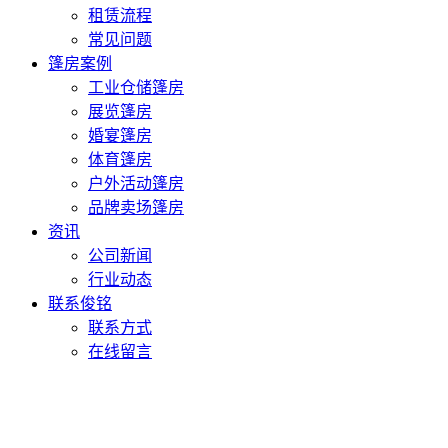
租赁流程
常见问题
篷房案例
工业仓储篷房
展览篷房
婚宴篷房
体育篷房
户外活动篷房
品牌卖场篷房
资讯
公司新闻
行业动态
联系俊铭
联系方式
在线留言