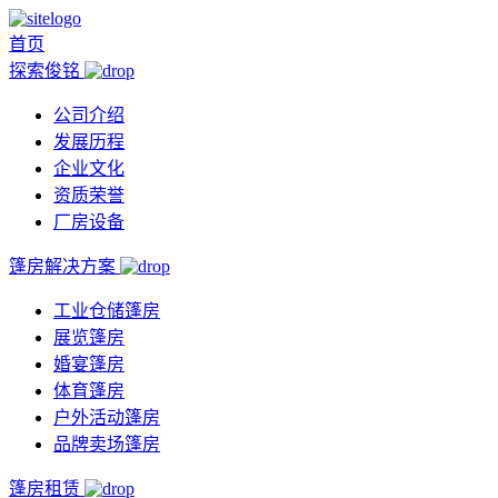
首页
探索俊铭
公司介绍
发展历程
企业文化
资质荣誉
厂房设备
篷房解决方案
工业仓储篷房
展览篷房
婚宴篷房
体育篷房
户外活动篷房
品牌卖场篷房
篷房租赁