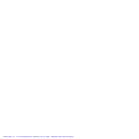
首页
篷房解决方案
拨打电话
联系俊铭