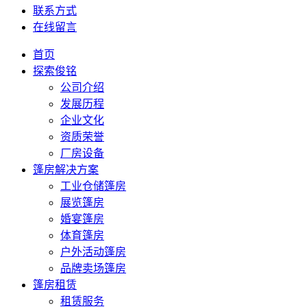
联系方式
在线留言
首页
探索俊铭
公司介绍
发展历程
企业文化
资质荣誉
厂房设备
篷房解决方案
工业仓储篷房
展览篷房
婚宴篷房
体育篷房
户外活动篷房
品牌卖场篷房
篷房租赁
租赁服务