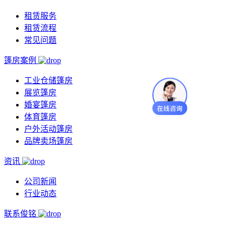
租赁服务
租赁流程
常见问题
篷房案例
工业仓储篷房
展览篷房
婚宴篷房
体育篷房
户外活动篷房
品牌卖场篷房
资讯
公司新闻
行业动态
联系俊铭