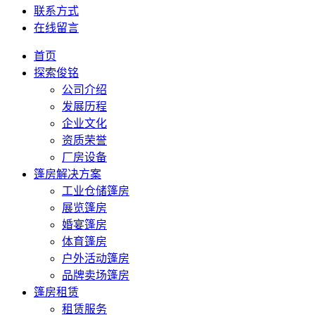
联系方式
在线留言
首页
探索俊铭
公司介绍
发展历程
企业文化
资质荣誉
厂房设备
篷房解决方案
工业仓储篷房
展览篷房
婚宴篷房
体育篷房
户外活动篷房
品牌卖场篷房
篷房租赁
租赁服务