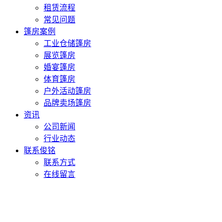
租赁流程
常见问题
篷房案例
工业仓储篷房
展览篷房
婚宴篷房
体育篷房
户外活动篷房
品牌卖场篷房
资讯
公司新闻
行业动态
联系俊铭
联系方式
在线留言