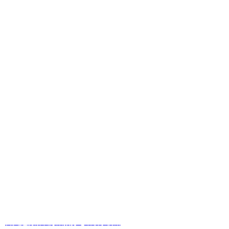
首页
篷房解决方案
拨打电话
联系俊铭