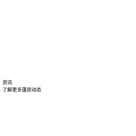
资讯
了解更多篷房动态