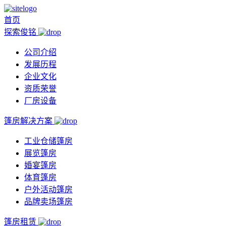
首页
探索俊铭
公司介绍
发展历程
企业文化
资质荣誉
厂房设备
篷房解决方案
工业仓储篷房
展览篷房
婚宴篷房
体育篷房
户外活动篷房
品牌卖场篷房
篷房租赁