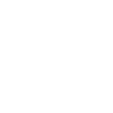
首页
篷房解决方案
拨打电话
联系俊铭