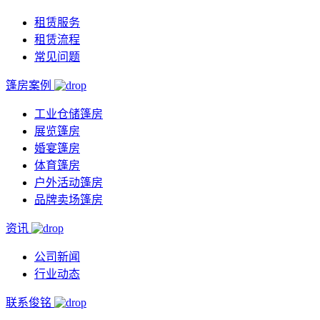
租赁服务
租赁流程
常见问题
篷房案例
工业仓储篷房
展览篷房
婚宴篷房
体育篷房
户外活动篷房
品牌卖场篷房
资讯
公司新闻
行业动态
联系俊铭