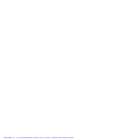
首页
篷房解决方案
拨打电话
联系俊铭